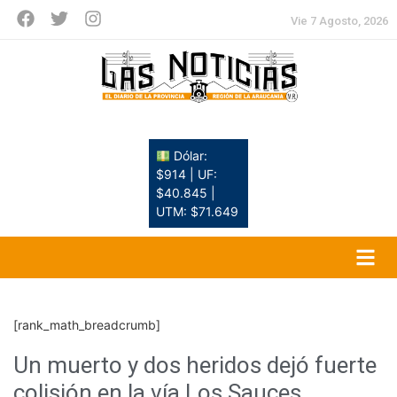
Vie 7 Agosto, 2026
Dólar:
$914 | UF:
$40.845 |
UTM: $71.649
[rank_math_breadcrumb]
Un muerto y dos heridos dejó fuerte
colisión en la vía Los Sauces