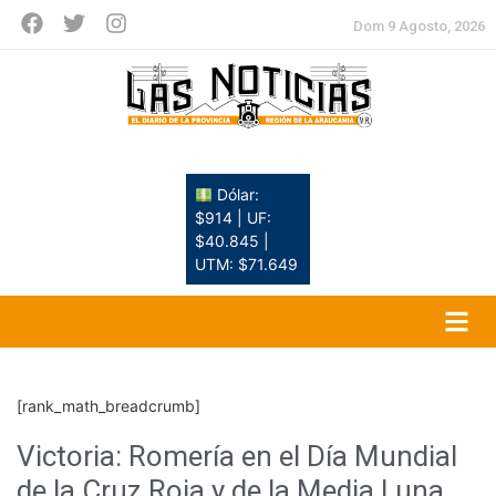
Dom 9 Agosto, 2026
Dólar:
$914 | UF:
$40.845 |
UTM: $71.649
[rank_math_breadcrumb]
Victoria: Romería en el Día Mundial
de la Cruz Roja y de la Media Luna