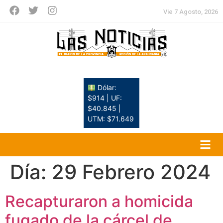
Vie 7 Agosto, 2026
Dólar:
$914 | UF:
$40.845 |
UTM: $71.649
Día:
29 Febrero 2024
Recapturaron a homicida
fugado de la cárcel de