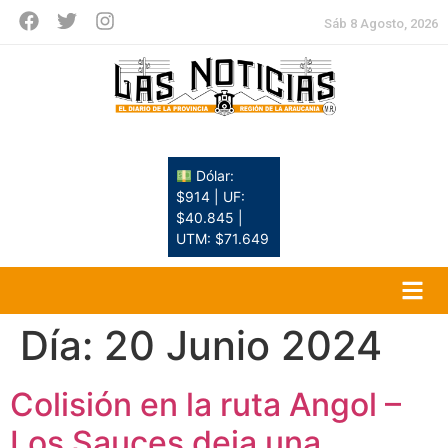
Sáb 8 Agosto, 2026
Dólar:
$914 | UF:
$40.845 |
UTM: $71.649
Día:
20 Junio 2024
Colisión en la ruta Angol –
Los Sauces deja una