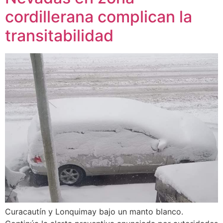
cordillerana complican la
transitabilidad
Curacautín y Lonquimay bajo un manto blanco.