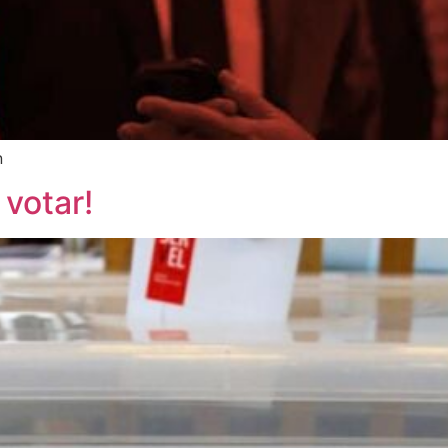
n
votar!