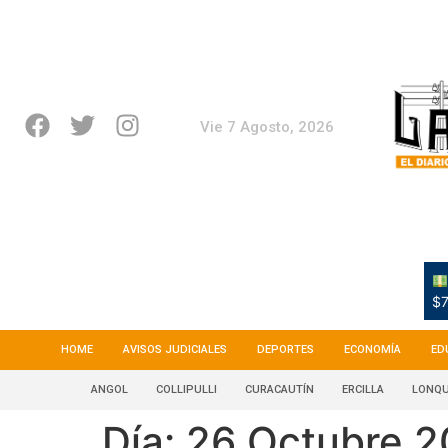
Vie 7 Agosto, 2026
$7
HOME
AVISOS JUDICIALES
DEPORTES
ECONOMÍA
ED
ANGOL
COLLIPULLI
CURACAUTÍN
ERCILLA
LONQU
Día:
26 Octubre 