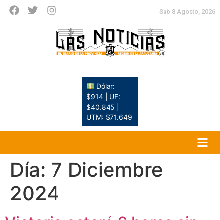
Sáb 8 Agosto, 2026
Dólar:
$914 | UF:
$40.845 |
UTM: $71.649
Día:
7 Diciembre
2024