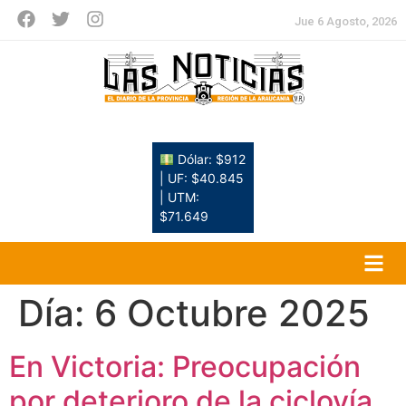
Jue 6 Agosto, 2026
Dólar: $912
| UF: $40.845
| UTM:
$71.649
Día:
6 Octubre 2025
En Victoria: Preocupación
por deterioro de la ciclovía