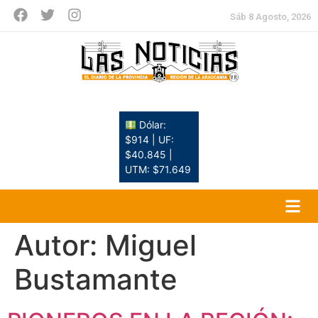
Sáb 8 Agosto, 2026
Dólar:
$914 | UF:
$40.845 |
UTM: $71.649
Autor:
Miguel
Bustamante