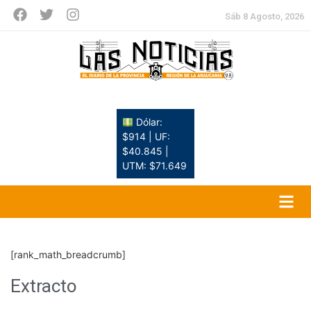
Sáb 8 Agosto, 2026
Dólar:
$914 | UF:
$40.845 |
UTM: $71.649
[rank_math_breadcrumb]
Extracto