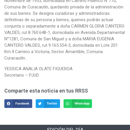
Noviembre de 1933, domiciliada en Camino Pidenco N°170,
Comuna de Curacautín, quedando privada de la administración
de sus bienes. Se designa curadoras y administradoras
definitivas de su persona y bienes, quienes podrán actuar
conjunta o separadamente a doña CARMEN GLORIA CANTERO
VALDÉS, rut 8.760.648-1, domiciliada en Avenida Departamental
N°1281, Comuna de San Miguel y a doña MARIA EUGENIA
CANTERO VALDES, rut 9.165.554-3, domiciliada en Lote 201
Km.4 Camino a Victoria, Sector Amantible, Comuna
Curacautín..
YESSICA ANALIA OLATE FIGUEROA
Secretario – PJUD
Comparte esta noticia en tus RRSS
Facebook
Twitter
WhatsApp
EDICIÓN DEL DÍA