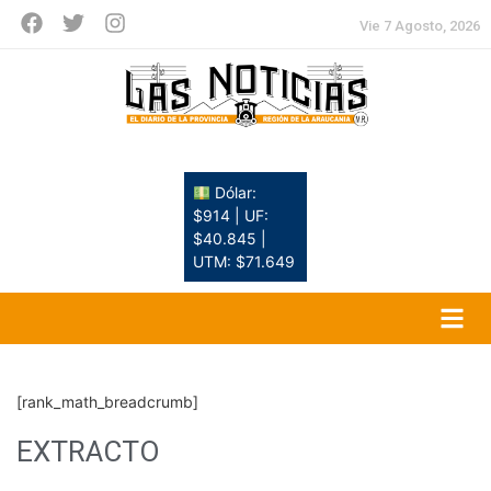
Vie 7 Agosto, 2026
Dólar:
$914 | UF:
$40.845 |
UTM: $71.649
[rank_math_breadcrumb]
EXTRACTO