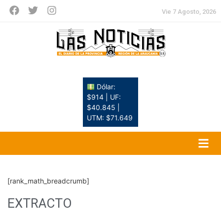
Vie 7 Agosto, 2026
Dólar:
$914 | UF:
$40.845 |
UTM: $71.649
[rank_math_breadcrumb]
EXTRACTO