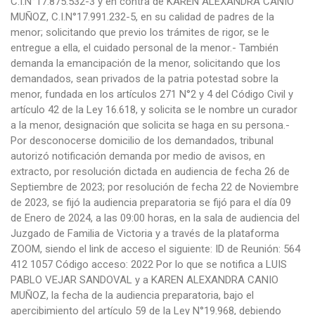
C.I.N°17.875.532-3 y en contra de KAREN ALEXANDRA CANIO
MUÑOZ, C.I.N°17.991.232-5, en su calidad de padres de la
menor; solicitando que previo los trámites de rigor, se le
entregue a ella, el cuidado personal de la menor.- También
demanda la emancipación de la menor, solicitando que los
demandados, sean privados de la patria potestad sobre la
menor, fundada en los artículos 271 N°2 y 4 del Código Civil y
artículo 42 de la Ley 16.618, y solicita se le nombre un curador
a la menor, designación que solicita se haga en su persona.-
Por desconocerse domicilio de los demandados, tribunal
autorizó notificación demanda por medio de avisos, en
extracto, por resolución dictada en audiencia de fecha 26 de
Septiembre de 2023; por resolución de fecha 22 de Noviembre
de 2023, se fijó la audiencia preparatoria se fijó para el día 09
de Enero de 2024, a las 09:00 horas, en la sala de audiencia del
Juzgado de Familia de Victoria y a través de la plataforma
ZOOM, siendo el link de acceso el siguiente: ID de Reunión: 564
412 1057 Código acceso: 2022 Por lo que se notifica a LUIS
PABLO VEJAR SANDOVAL y a KAREN ALEXANDRA CANIO
MUÑOZ, la fecha de la audiencia preparatoria, bajo el
apercibimiento del artículo 59 de la Ley N°19.968, debiendo