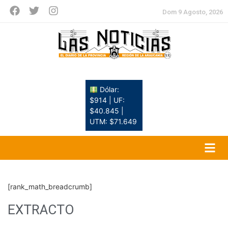
Dom 9 Agosto, 2026
Dólar:
$914 | UF:
$40.845 |
UTM: $71.649
[rank_math_breadcrumb]
EXTRACTO