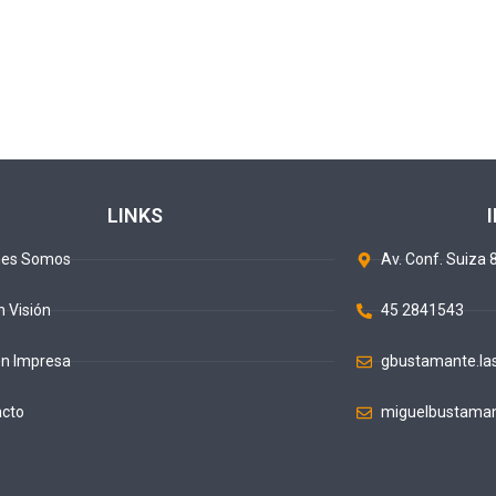
LINKS
nes Somos
Av. Conf. Suiza 8
n Visión
45 2841543
ón Impresa
gbustamante.la
acto
miguelbustaman