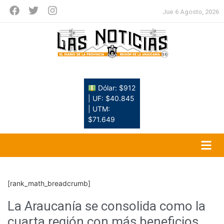
Jue 6 Agosto, 2026
Dólar: $912
| UF: $40.845
| UTM:
$71.649
[rank_math_breadcrumb]
La Araucanía se consolida como la
cuarta región con más beneficios