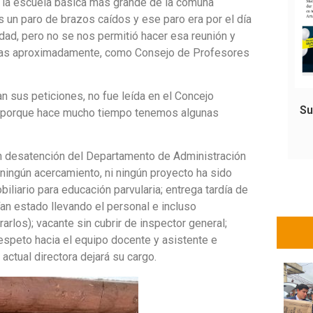
e la escuela básica más grande de la comuna
 un paro de brazos caídos y ese paro era por el día
ad, pero no se nos permitió hacer esa reunión y
nas aproximadamente, como Consejo de Profesores
lan sus peticiones, no fue leída en el Concejo
Su
a porque hace mucho tiempo tenemos algunas
an desatención del Departamento de Administración
ingún acercamiento, ni ningún proyecto ha sido
iliario para educación parvularia; entrega tardía de
an estado llevando el personal e incluso
los); vacante sin cubrir de inspector general;
respeto hacia el equipo docente y asistente e
actual directora dejará su cargo.