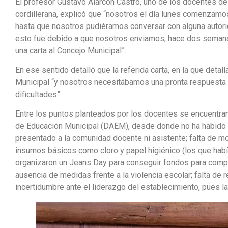
El profesor Gustavo Alarcón Castro, uno de los docentes d
cordillerana, explicó que “nosotros el día lunes comenzamos
hasta que nosotros pudiéramos conversar con alguna autorid
esto fue debido a que nosotros enviamos, hace dos sema
una carta al Concejo Municipal”.
En ese sentido detalló que la referida carta, en la que detal
Municipal “y nosotros necesitábamos una pronta respuest
dificultades”.
Entre los puntos planteados por los docentes se encuentr
de Educación Municipal (DAEM), desde donde no ha habido n
presentado a la comunidad docente ni asistente; falta de mob
insumos básicos como cloro y papel higiénico (los que habí
organizaron un Jeans Day para conseguir fondos para comprar
ausencia de medidas frente a la violencia escolar; falta de 
incertidumbre ante el liderazgo del establecimiento, pues la 