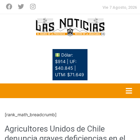
Vie 7 Agosto, 2026
Dólar:
$914 | UF:
$40.845 |
UTM: $71.649
[rank_math_breadcrumb]
Agricultores Unidos de Chile
denuncia graves deficiencias en el