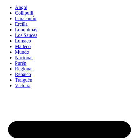
Angol
Collipulli
Curacautín
Ercilla
Lonquimay
Los Sauces
Lumaco
Malleco
Mundo
Nacional
Purén
Regional
Renaico
Traiguén
Victoria