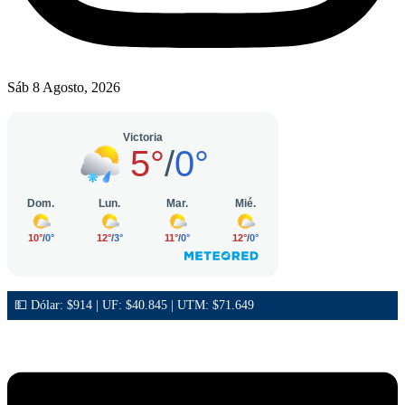
Sáb 8 Agosto, 2026
💵 Dólar: $914 | UF: $40.845 | UTM: $71.649