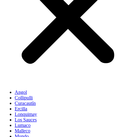
Angol
Collipulli
Curacautín
Ercilla
Lonquimay
Los Sauces
Lumaco
Malleco
Mundo