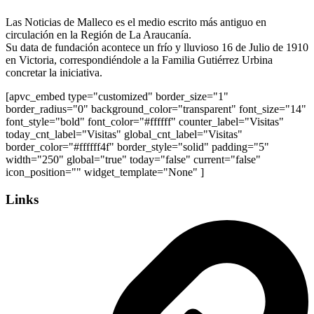
Las Noticias de Malleco es el medio escrito más antiguo en
circulación en la Región de La Araucanía.
Su data de fundación acontece un frío y lluvioso 16 de Julio de 1910
en Victoria, correspondiéndole a la Familia Gutiérrez Urbina
concretar la iniciativa.
[apvc_embed type="customized" border_size="1"
border_radius="0" background_color="transparent" font_size="14"
font_style="bold" font_color="#ffffff" counter_label="Visitas"
today_cnt_label="Visitas" global_cnt_label="Visitas"
border_color="#ffffff4f" border_style="solid" padding="5"
width="250" global="true" today="false" current="false"
icon_position="" widget_template="None" ]
Links