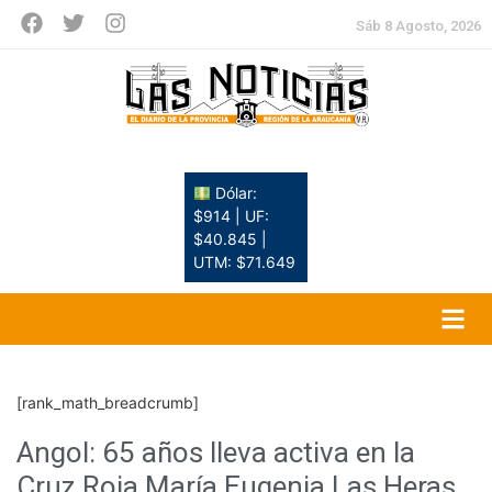
Sáb 8 Agosto, 2026
Dólar:
$914 | UF:
$40.845 |
UTM: $71.649
[rank_math_breadcrumb]
Angol: 65 años lleva activa en la
Cruz Roja María Eugenia Las Heras