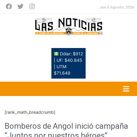
Jue 6 Agosto, 2026
Dólar: $912
| UF: $40.845
| UTM:
$71.649
[rank_math_breadcrumb]
Bomberos de Angol inició campaña
“Juntos por nuestros héroes”