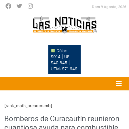
Dom 9 Agosto, 2026
Dólar:
$914 | UF:
$40.845 |
UTM: $71.649
[rank_math_breadcrumb]
Bomberos de Curacautín reunieron
cuantiosa ayuda para combustible