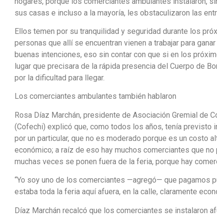
hogares, porque los comerciantes ambulantes instalaron, sin
sus casas e incluso a la mayoría, les obstaculizaron las ent
Ellos temen por su tranquilidad y seguridad durante los pr
personas que allí se encuentran vienen a trabajar para ganar
buenas intenciones, eso sin contar con que si en los próxim
lugar que precisara de la rápida presencia del Cuerpo de B
por la dificultad para llegar.
Los comerciantes ambulantes también hablaron
Rosa Díaz Marchán, presidente de Asociación Gremial de Com
(Cofechi) explicó que, como todos los años, tenía previsto 
por un particular, que no es moderado porque es un costo al
económico; a raíz de eso hay muchos comerciantes que no 
muchas veces se ponen fuera de la feria, porque hay comerc
“Yo soy uno de los comerciantes —agregó— que pagamos pu
estaba toda la feria aquí afuera, en la calle, claramente ec
Díaz Marchán recalcó que los comerciantes se instalaron afu