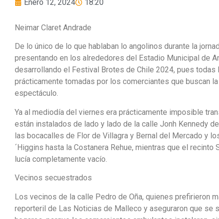
Enero 12, 2024
18:20
Neimar Claret Andrade
De lo único de lo que hablaban lo angolinos durante la jorna
presentando en los alrededores del Estadio Municipal de A
desarrollando el Festival Brotes de Chile 2024, pues todas l
prácticamente tomadas por los comerciantes que buscan la a
espectáculo.
Ya al mediodía del viernes era prácticamente imposible trans
están instalados de lado y lado de la calle Jonh Kennedy de 
las bocacalles de Flor de Villagra y Bernal del Mercado y 
´Higgins hasta la Costanera Rehue, mientras que el recinto SA
lucía completamente vacío.
Vecinos secuestrados
Los vecinos de la calle Pedro de Oña, quienes prefirieron 
reporteril de Las Noticias de Malleco y aseguraron que se