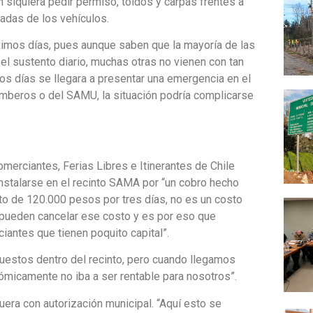
 siquiera pedir permiso, toldos y carpas frentes a
radas de los vehículos.
óximos días, pues aunque saben que la mayoría de las
 el sustento diario, muchas otras no vienen con tan
os días se llegara a presentar una emergencia en el
omberos o del SAMU, la situación podría complicarse
erciantes, Ferias Libres e Itinerantes de Chile
instalarse en el recinto SAMA por “un cobro hecho
to de 120.000 pesos por tres días, no es un costo
pueden cancelar ese costo y es por eso que
iantes que tienen poquito capital”.
estos dentro del recinto, pero cuando llegamos
onómicamente no iba a ser rentable para nosotros”.
era con autorización municipal. “Aquí esto se