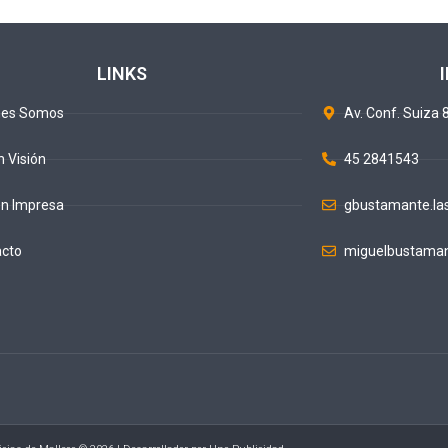
LINKS
nes Somos
Av. Conf. Suiza 8
n Visión
45 2841543
ón Impresa
gbustamante.la
acto
miguelbustaman