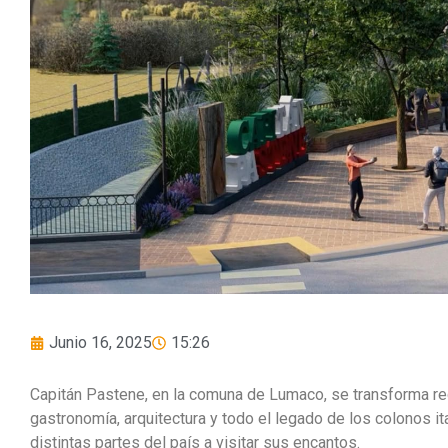
Junio 16, 2025
15:26
Capitán Pastene, en la comuna de Lumaco, se transforma re
gastronomía, arquitectura y todo el legado de los colonos ita
distintas partes del país a visitar sus encantos.