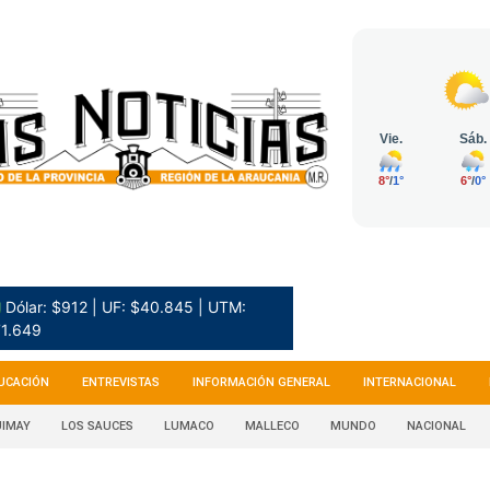
 Dólar: $912 | UF: $40.845 | UTM:
1.649
UCACIÓN
ENTREVISTAS
INFORMACIÓN GENERAL
INTERNACIONAL
IMAY
LOS SAUCES
LUMACO
MALLECO
MUNDO
NACIONAL