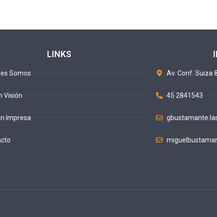
LINKS
nes Somos
Av. Conf. Suiza 8
n Visión
45 2841543
ón Impresa
gbustamante.la
acto
miguelbustaman