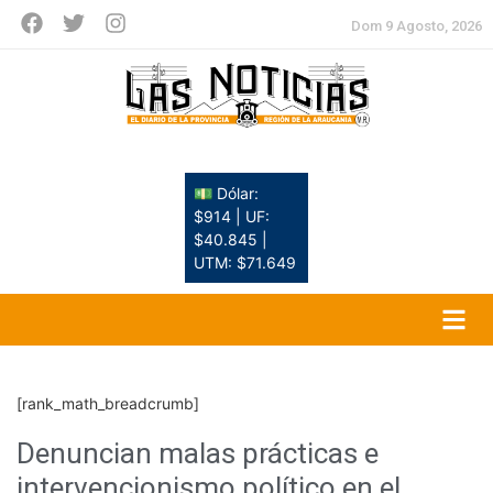
Dom 9 Agosto, 2026
💵 Dólar:
$914 | UF:
$40.845 |
UTM: $71.649
[rank_math_breadcrumb]
Denuncian malas prácticas e
intervencionismo político en el