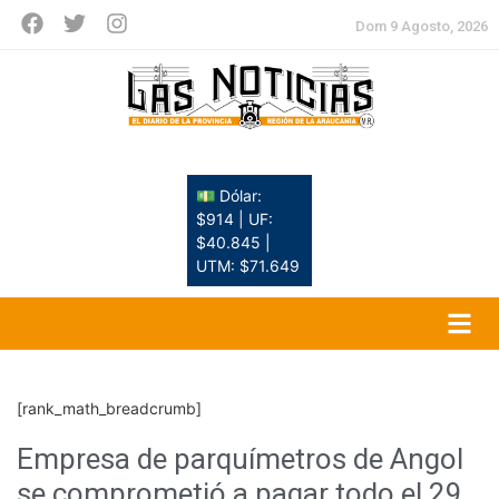
Dom 9 Agosto, 2026
💵 Dólar:
$914 | UF:
$40.845 |
UTM: $71.649
[rank_math_breadcrumb]
Empresa de parquímetros de Angol
se comprometió a pagar todo el 29