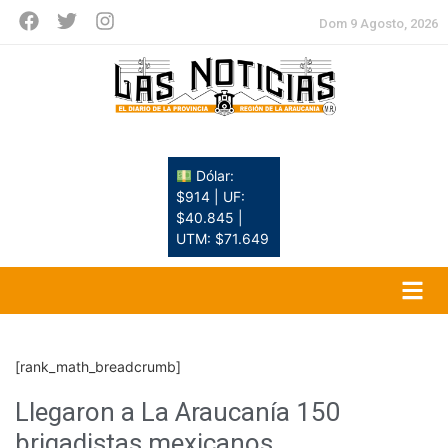
Dom 9 Agosto, 2026
Dólar:
$914 | UF:
$40.845 |
UTM: $71.649
[rank_math_breadcrumb]
Llegaron a La Araucanía 150
brigadistas mexicanos