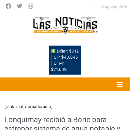
Jue 6 Agosto, 2026
Dólar: $912
| UF: $40.845
| UTM:
$71.649
[rank_math_breadcrumb]
Lonquimay recibió a Boric para
estrenar sistema de agua potable y