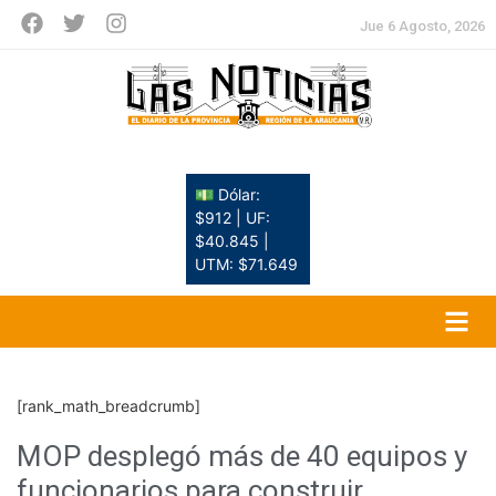
Jue 6 Agosto, 2026
💵 Dólar:
$912 | UF:
$40.845 |
UTM: $71.649
[rank_math_breadcrumb]
MOP desplegó más de 40 equipos y
funcionarios para construir