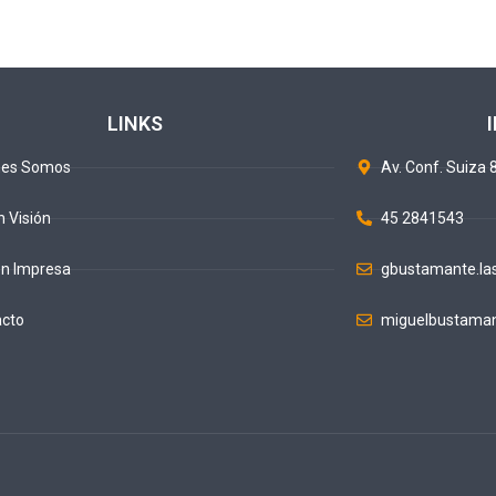
LINKS
nes Somos
Av. Conf. Suiza 8
n Visión
45 2841543
ón Impresa
gbustamante.la
acto
miguelbustaman