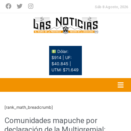
Sáb 8 Agosto, 2026
Dólar:
$914 | UF:
$40.845 |
UTM: $71.649
[rank_math_breadcrumb]
Comunidades mapuche por
declaración de la Multigremial: