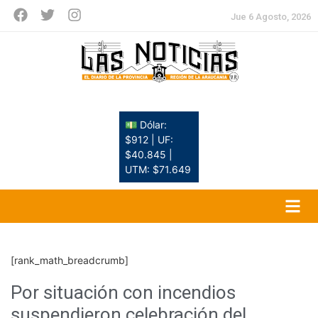
Jue 6 Agosto, 2026
💵 Dólar:
$912 | UF:
$40.845 |
UTM: $71.649
[rank_math_breadcrumb]
Por situación con incendios
suspendieron celebración del