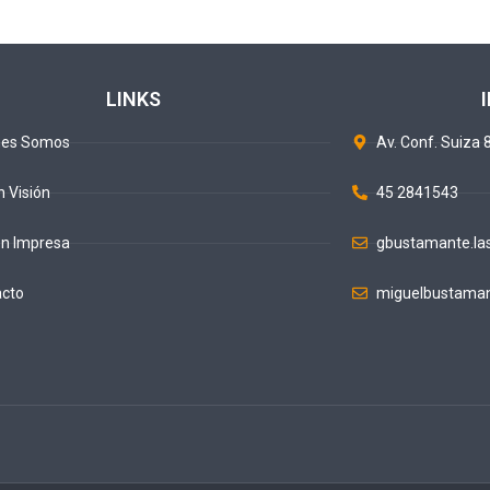
LINKS
nes Somos
Av. Conf. Suiza 8
n Visión
45 2841543
ón Impresa
gbustamante.la
acto
miguelbustaman