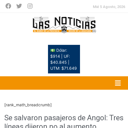
Mié 5 Agosto, 2026
💵 Dólar:
$914 | UF:
$40.845 |
UTM: $71.649
[rank_math_breadcrumb]
Se salvaron pasajeros de Angol: Tres
líneas dijeron no al aumento