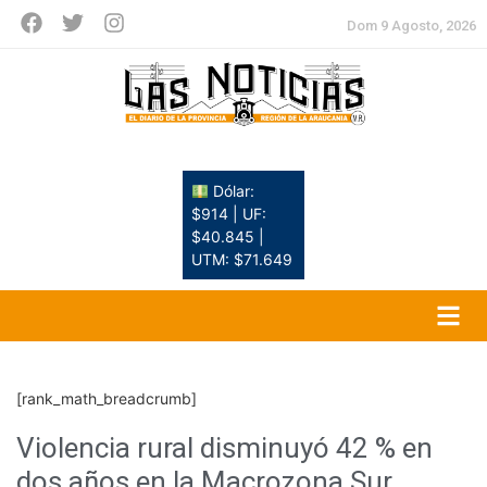
Dom 9 Agosto, 2026
Dólar:
$914 | UF:
$40.845 |
UTM: $71.649
[rank_math_breadcrumb]
Violencia rural disminuyó 42 % en
dos años en la Macrozona Sur