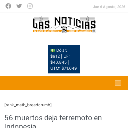
Jue 6 Agosto, 2026
💵 Dólar:
$912 | UF:
$40.845 |
UTM: $71.649
[rank_math_breadcrumb]
56 muertos deja terremoto en
Indonesia