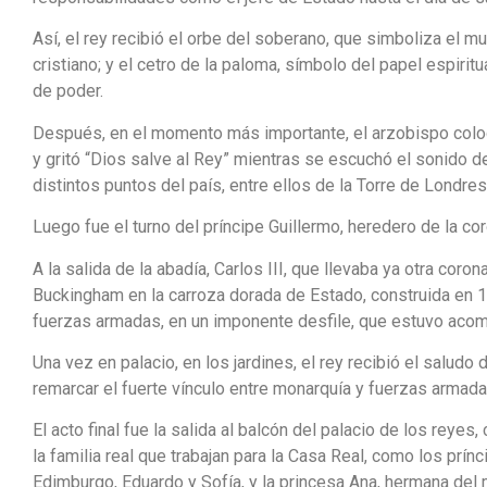
Así, el rey recibió el orbe del soberano, que simboliza el m
cristiano; y el cetro de la paloma, símbolo del papel espiri
de poder.
Después, en el momento más importante, el arzobispo coloc
y gritó “Dios salve al Rey” mientras se escuchó el sonido
distintos puntos del país, entre ellos de la Torre de Londres
Luego fue el turno del príncipe Guillermo, heredero de la cor
A la salida de la abadía, Carlos III, que llevaba ya otra coron
Buckingham en la carroza dorada de Estado, construida en 
fuerzas armadas, en un imponente desfile, que estuvo aco
Una vez en palacio, en los jardines, el rey recibió el salud
remarcar el fuerte vínculo entre monarquía y fuerzas armada
El acto final fue la salida al balcón del palacio de los reye
la familia real que trabajan para la Casa Real, como los prín
Edimburgo, Eduardo y Sofía, y la princesa Ana, hermana del