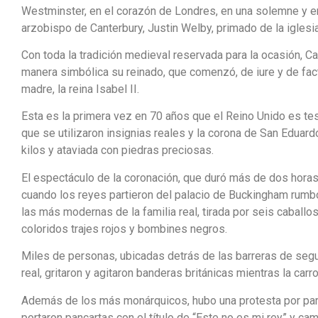
Westminster, en el corazón de Londres, en una solemne y e
arzobispo de Canterbury, Justin Welby, primado de la iglesia
Con toda la tradición medieval reservada para la ocasión, Ca
manera simbólica su reinado, que comenzó, de iure y de fac
madre, la reina Isabel II.
Esta es la primera vez en 70 años que el Reino Unido es tes
que se utilizaron insignias reales y la corona de San Eduard
kilos y ataviada con piedras preciosas.
El espectáculo de la coronación, que duró más de dos horas
cuando los reyes partieron del palacio de Buckingham rumbo
las más modernas de la familia real, tirada por seis caballos
coloridos trajes rojos y bombines negros.
Miles de personas, ubicadas detrás de las barreras de segu
real, gritaron y agitaron banderas británicas mientras la carro
Además de los más monárquicos, hubo una protesta por part
portaron pancartas con el título de “Este no es mi rey” y cam