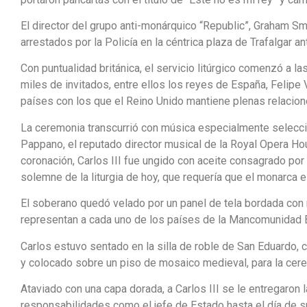
El director del grupo anti-monárquico “Republic”, Graham Smi
arrestados por la Policía en la céntrica plaza de Trafalgar 
Con puntualidad británica, el servicio litúrgico comenzó a l
miles de invitados, entre ellos los reyes de España, Felipe V
países con los que el Reino Unido mantiene plenas relacion
La ceremonia transcurrió con música especialmente seleccio
Pappano, el reputado director musical de la Royal Opera H
coronación, Carlos III fue ungido con aceite consagrado por 
solemne de la liturgia de hoy, que requería que el monarca 
El soberano quedó velado por un panel de tela bordada con 
representan a cada uno de los países de la Mancomunidad B
Carlos estuvo sentado en la silla de roble de San Eduardo,
y colocado sobre un piso de mosaico medieval, para la cere
Ataviado con una capa dorada, a Carlos III se le entregaron 
responsabilidades como el jefe de Estado hasta el día de s