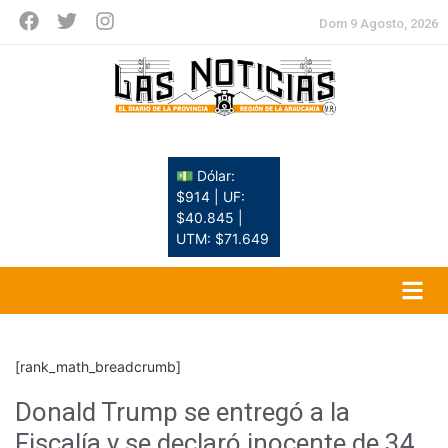
Dom 9 Agosto, 2026
💵 Dólar:
$914 | UF:
$40.845 |
UTM: $71.649
[rank_math_breadcrumb]
Donald Trump se entregó a la
Fiscalía y se declaró inocente de 34