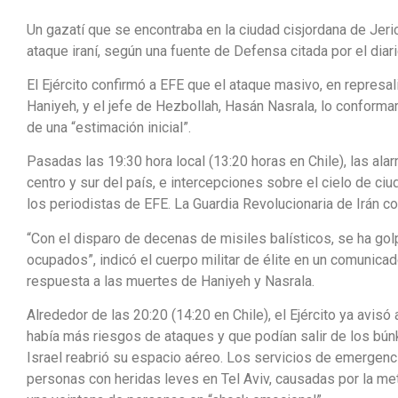
Un gazatí que se encontraba en la ciudad cisjordana de Jeri
ataque iraní, según una fuente de Defensa citada por el diar
El Ejército confirmó a EFE que el ataque masivo, en represal
Haniyeh, y el jefe de Hezbollah, Hasán Nasrala, lo conformar
de una “estimación inicial”.
Pasadas las 19:30 hora local (13:20 horas en Chile), las ala
centro y sur del país, e intercepciones sobre el cielo de 
los periodistas de EFE. La Guardia Revolucionaria de Irán co
“Con el disparo de decenas de misiles balísticos, se ha golp
ocupados”, indicó el cuerpo militar de élite en un comunicado
respuesta a las muertes de Haniyeh y Nasrala.
Alrededor de las 20:20 (14:20 en Chile), el Ejército ya avisó 
había más riesgos de ataques y que podían salir de los bú
Israel reabrió su espacio aéreo. Los servicios de emergenci
personas con heridas leves en Tel Aviv, causadas por la met