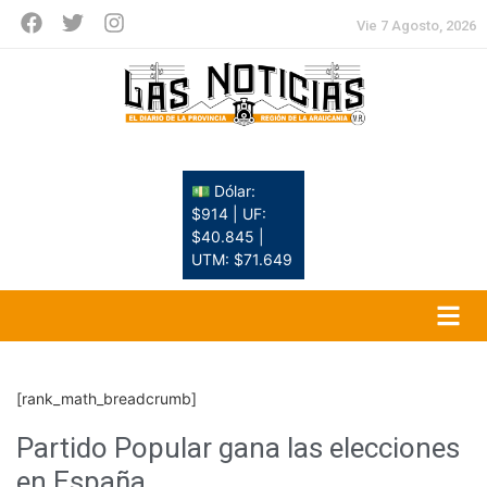
Vie 7 Agosto, 2026
💵 Dólar:
$914 | UF:
$40.845 |
UTM: $71.649
[rank_math_breadcrumb]
Partido Popular gana las elecciones
en España