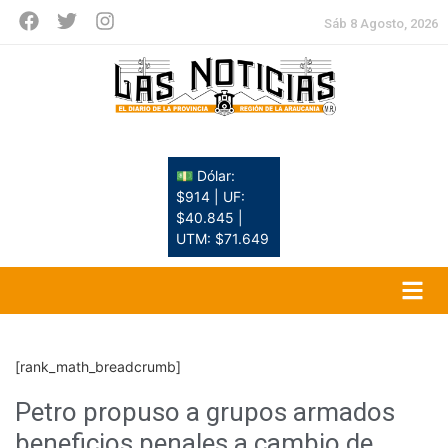
Sáb 8 Agosto, 2026
💵 Dólar:
$914 | UF:
$40.845 |
UTM: $71.649
[rank_math_breadcrumb]
Petro propuso a grupos armados
beneficios penales a cambio de