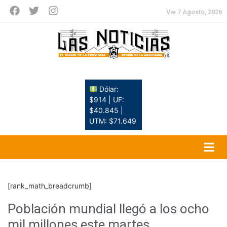
Vie 7 Agosto, 2026
Dólar:
$914 | UF:
$40.845 |
UTM: $71.649
[rank_math_breadcrumb]
Población mundial llegó a los ocho
mil millones este martes