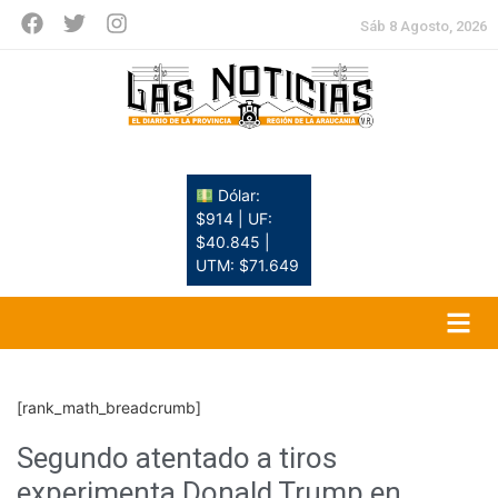
Sáb 8 Agosto, 2026
Dólar:
$914 | UF:
$40.845 |
UTM: $71.649
[rank_math_breadcrumb]
Segundo atentado a tiros
experimenta Donald Trump en