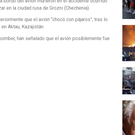
a bordo del avión murieron en el accidente ocurrido
zar en la ciudad rusa de Grozni (Chechenia).
riormente que el avión “chocó con pájaros”, tras lo
 en Aktau, Kazajistán.
erbomber, han señalado que el avión posiblemente fue