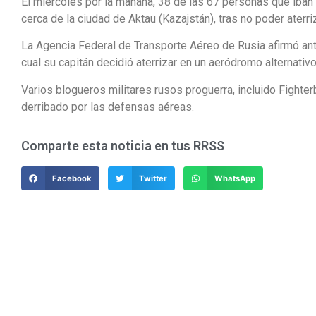
El miércoles por la mañana, 38 de las 67 personas que iban 
cerca de la ciudad de Aktau (Kazajstán), tras no poder aterri
La Agencia Federal de Transporte Aéreo de Rusia afirmó ante
cual su capitán decidió aterrizar en un aeródromo alternativo
Varios blogueros militares rusos proguerra, incluido Fight
derribado por las defensas aéreas.
Comparte esta noticia en tus RRSS
Facebook
Twitter
WhatsApp