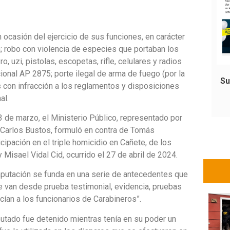
 ocasión del ejercicio de sus funciones, en carácter
a; robo con violencia de especies que portaban los
zi, pistolas, escopetas, rifle, celulares y radios
cional AP 2875; porte ilegal de arma de fuego (por la
Su
 con infracción a los reglamentos y disposiciones
al.
3 de marzo, el Ministerio Público, representado por
al Carlos Bustos, formuló en contra de Tomás
cipación en el triple homicidio en Cañete, de los
Misael Vidal Cid, ocurrido el 27 de abril de 2024.
 imputación se funda en una serie de antecedentes que
e van desde prueba testimonial, evidencia, pruebas
ían a los funcionarios de Carabineros”.
utado fue detenido mientras tenía en su poder un