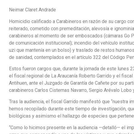
Neimar Claret Andrade
Homicidio calificado a Carabineros en razón de su cargo con
reiterado, cometido con premeditación, alevosía e ignomini
carabineros al momento de ser emboscados (cámaras Go Pro, u
de comunicación institucional); incendio del vehículo institu
uzi que mantenía en un bolso) y traslado de restos humanos
de sanidad, contemplados en el artículo 322 del Código Pen
Estos fueron cargos que, durante la jornada de este lunes 2
el fiscal regional de La Araucanía Roberto Garrido y el fisc
Antihuen, ante el Juzgado de Garantía de Cañete por su parti
carabineros Carlos Cisternas Navarro, Sergio Arévalo Lobo y 
Tras la audiencia, el fiscal Garrido manifestó que “nuestra
hemos recopilado durante este tiempo de investigación, qu
biológicas y asimismo el hallazgo de especies que pertenec
“Como lo hicimos presente en la audiencia —detalló— el imp