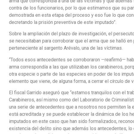
arma que correspondía a una de las víctimas y que además f
contra de los funcionarios, por lo que estimamos que su pa
demostrada en esta etapa del proceso y eso fue lo que con
decretando la prisión preventiva de este imputado”.
Sobre la ampliación del plazo de investigación, el persecuto
se necesitaban para corroborar que el arma que se halló en 
perteneciente al sargento Arévalo, una de las víctimas.
“Todos esos antecedentes se corroboraron —reafirmó— había
arma correspondía a las que utilizaban los carabineros, p
otra especie o parte de las especies en poder de los imput
elemento que viene, de alguna forma, a cerrar el círculo de v
El fiscal Garrido aseguró que “estamos tranquilos con el tra
Carabineros, así mismo como del Laboratorio de Criminalísti
una serie de antecedentes que a nosotros nos permiten la el
está acreditada y se puede establecer la dinámica de los he
imputados en este caso que han sido formalizados, reconoci
existencia del delito sino que además los antecedentes, lo 