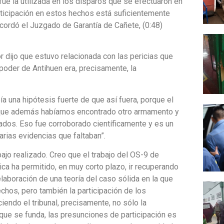
ue la utilizada en los disparos que se efectuaron en
rticipación en estos hechos está suficientemente
cordó el Juzgado de Garantía de Cañete, (0:48)
r dijo que estuvo relacionada con las pericias que
poder de Antihuen era, precisamente, la
 una hipótesis fuerte de que así fuera, porque el
orque además habíamos encontrado otro armamento y
ados. Eso fue corroborado científicamente y es un
arias evidencias que faltaban”.
bajo realizado. Creo que el trabajo del OS-9 de
ca ha permitido, en muy corto plazo, ir recuperando
aboración de una teoría del caso sólida en la que
chos, pero también la participación de los
endo el tribunal, precisamente, no sólo la
que se funda, las presunciones de participación es