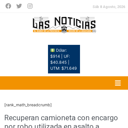
Sáb 8 Agosto, 2026
Dólar:
$914 | UF:
$40.845 |
UTM: $71.649
[rank_math_breadcrumb]
Recuperan camioneta con encargo
por robo utilizada en asalto a