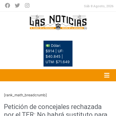
Sáb 8 Agosto, 2026
💵 Dólar:
$914 | UF:
$40.845 |
UTM: $71.649
[rank_math_breadcrumb]
Petición de concejales rechazada
por el TER: No habrá sustituto para