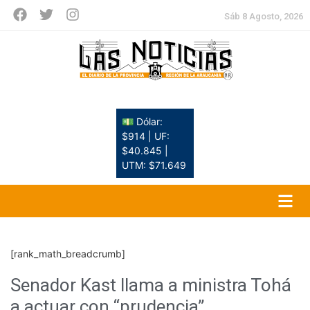
Sáb 8 Agosto, 2026
💵 Dólar:
$914 | UF:
$40.845 |
UTM: $71.649
[rank_math_breadcrumb]
Senador Kast llama a ministra Tohá
a actuar con “prudencia”