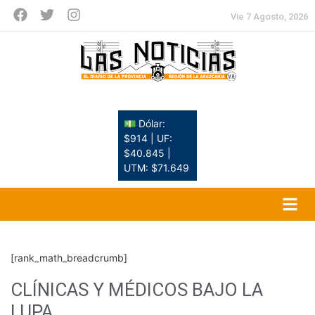
Vie 7 Agosto, 2026
💵 Dólar:
$914 | UF:
$40.845 |
UTM: $71.649
[rank_math_breadcrumb]
CLÍNICAS Y MÉDICOS BAJO LA
LUPA