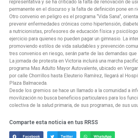
representativa y se ha criticado la falta de renovación de u
permanente en el discurso y la falta de definición pone en r
Otro convenio en peligro es el programa “Vida Sana”, orienta
prevenir enfermedades crónicas como hipertensión, diabetes
a nutricionistas, profesores de educación física y psicólog
ejercicio para quienes no pueden pagar un gimnasio. La inter
promoviendo estilos de vida saludables y prevención comun
tres convenios en riesgo, serán parte de las demandas que 
La jornada de protesta en Victoria incluirá una marcha pacífi
programa Mas Adulto Mayor Autovalente, ubicado en Vergara 
por calle Chorrillos hasta Eleuterio Ramírez, llegará al Hospi
Plaza Balmaceda.
Desde los gremios se hace un llamado a la comunidad a inf
movilización no busca beneficios particulares para los fun
colectiva de la salud primaria, de sus programas, de sus usu
Comparte esta noticia en tus RRSS
Facebook
Twitter
WhatsApp